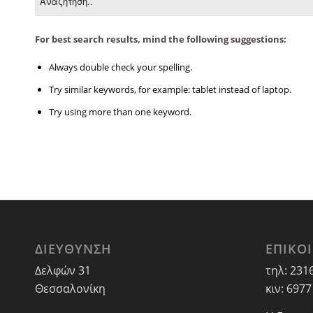
For best search results, mind the following suggestions:
Always double check your spelling.
Try similar keywords, for example: tablet instead of laptop.
Try using more than one keyword.
ΔΙΕΥΘΥΝΣΗ
ΕΠΙΚΟ
Δελφών 31
τηλ: 231
Θεσσαλονίκη
κιν: 6977