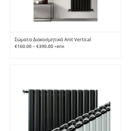
Σώματα Διακοσμητικά Anit Vertical
Price
€
160.00
–
€
390.00
+ΦΠΑ
range:
€160.00
through
€390.00