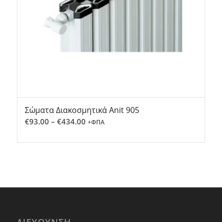
Σώματα Διακοσμητικά Anit 905
Price
€
93.00
–
€
434.00
+ΦΠΑ
range:
€93.00
through
€434.00