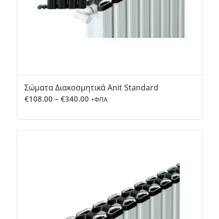
Σώματα Διακοσμητικά Anit Standard
Price
€
108.00
–
€
340.00
+ΦΠΑ
range:
€108.00
through
€340.00