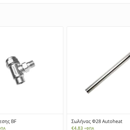
εσης BF
Σωλήνας Φ28 Autoheat
€
4.83
ΦΠΑ
+ΦΠΑ