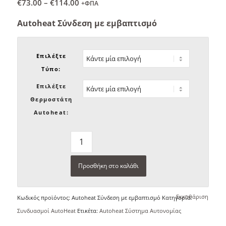
Price
€
73.00
–
€
114.00
+ΦΠΑ
range:
Autoheat Σύνδεση με εμβαπτισμό
€73.00
through
€114.00
Επιλέξτε
Τύπο:
Επιλέξτε
Θερμοστάτη
Autoheat:
Προσθήκη στο καλάθι
Εκκαθάριση
Κωδικός προϊόντος:
Autoheat Σύνδεση με εμβαπτισμό
Κατηγορία:
Συνδυασμοί AutoHeat
Ετικέτα:
Autoheat Σύστημα Αυτονομίας